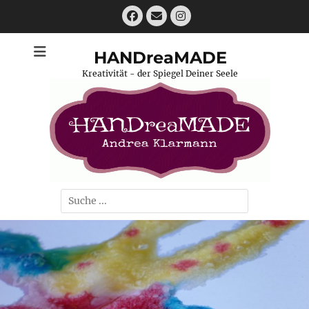
Zum
Facebook
E-
Instagram
Inhalt
Mail
springen
HANDreaMADE
Kreativität - der Spiegel Deiner Seele
Suchen
nach: