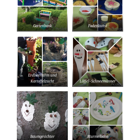
Gartenbank
Fadenkunst
Erdbeerturm und
Kartoffelzucht
Löffel-Schneemänner
Baumgesichter
Murmelbahn