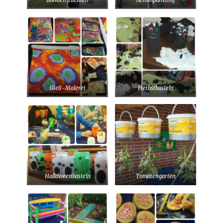
Bohnen züchten
Actionpainting
Gieß-Malerei
Herbstbasteln
Halloweenbasteln
Tomatengarten