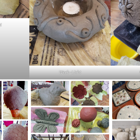
t
Weck-Licht