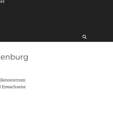
der
Suchen
denburg
ilienzentrum
d Erwachsene