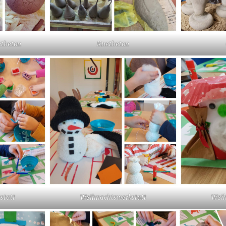
etbeton
Knetbeton
statt
Weihnachtswerkstatt
Weih