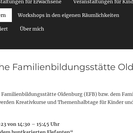
taltungen für Erwachsene
Veranstaltungen für Kin
ern
Workshops in den eigenen Räumlichkeiten
iert
Über mich
he Familienbildungsstätte Ol
n Familienbildungsstätte Oldenburg (EFB) bzw. dem Fam
erden Kreativkurse und Themenhalbtage für Kinder un
023 von 14:30 – 15:45 Uhr
 dem buntkarierten Elefanten“