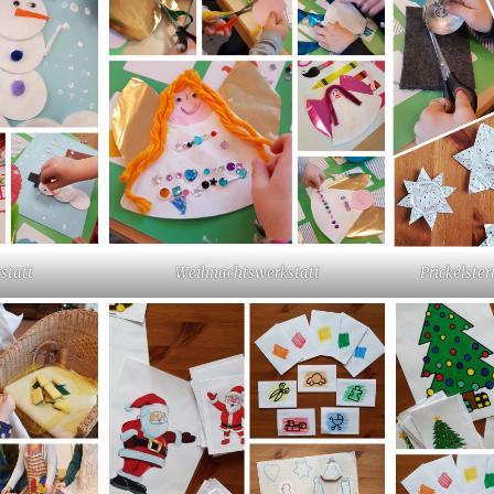
statt
Weihnachtswerkstatt
Prickelste