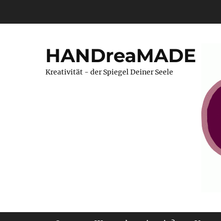
Zum
Inhalt
springen
HANDreaMADE
Kreativität - der Spiegel Deiner Seele
Primäres Menü