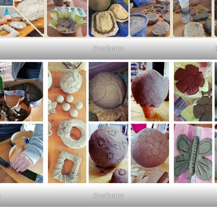
Knetbeton
k
Knetbeton