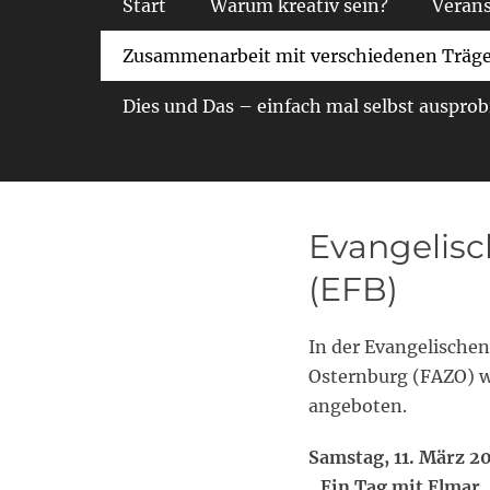
Start
Warum kreativ sein?
Verans
Zusammenarbeit mit verschiedenen Träg
Dies und Das – einfach mal selbst ausprob
Evangelisc
(EFB)
In der Evangelische
Osternburg (FAZO) w
angeboten.
Samstag, 11. März 2
„Ein Tag mit Elmar,