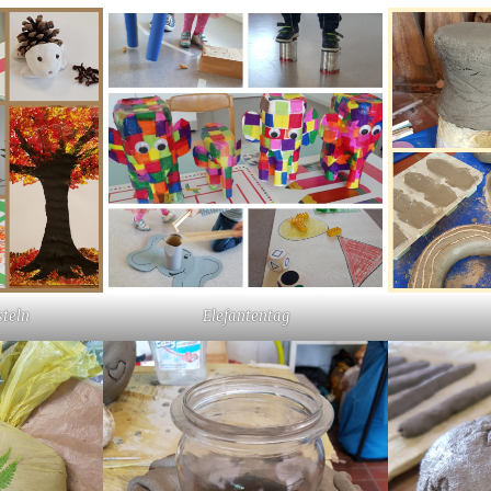
steln
Elefantentag