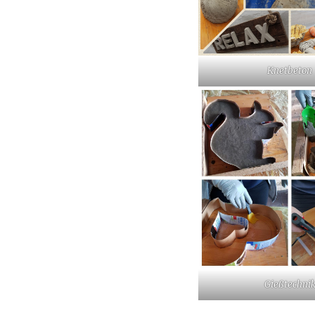
Knetbeton
Gießtechni