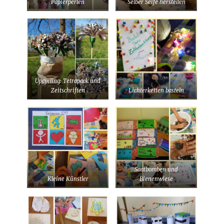
Papierperlen
Selber Seife herstellen
Upcycling: Tetrapack und
Zeitschriften
Lichterketten basteln
Saatbomben und
Kleine Künstler
Bienenwiese