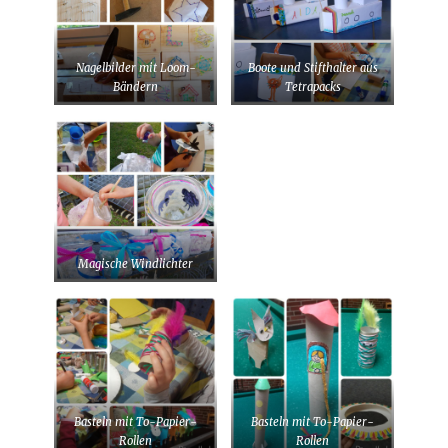
Nagelbilder mit Loom-
Boote und Stifthalter aus
Bändern
Tetrapacks
Magische Windlichter
Basteln mit To-Papier-
Basteln mit To-Papier-
Rollen
Rollen