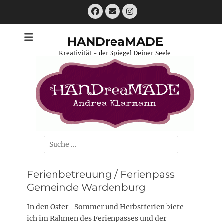
Zum
Facebook
E-
Instagram
Inhalt
Mail
springen
HANDreaMADE
Kreativität - der Spiegel Deiner Seele
Suchen
nach:
Ferienbetreuung / Ferienpass
Gemeinde Wardenburg
In den Oster- Sommer und Herbstferien biete
ich im Rahmen des Ferienpasses und der