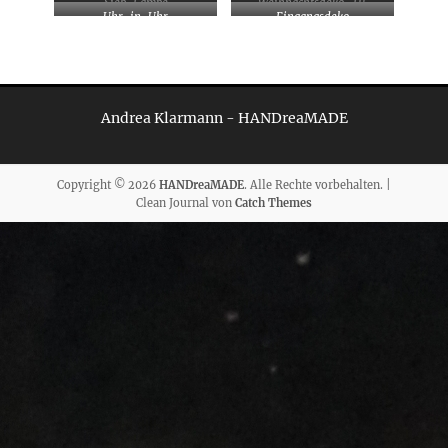
Sieb-Lampe
Weihnachtsdeko „Hl.
Uhr-in-Uhr
Eingangsdeko
Familie“
Andrea Klarmann - HANDreaMADE
Copyright © 2026
HANDreaMADE
. Alle Rechte vorbehalten. |
Clean Journal von
Catch Themes