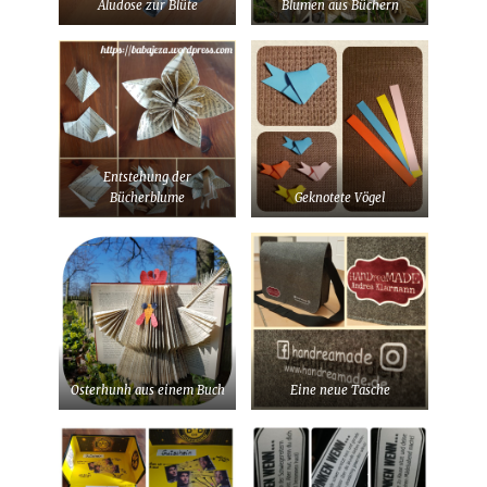
Aludose zur Blüte
Blumen aus Büchern
Entstehung der
Bücherblume
Geknotete Vögel
Osterhunh aus einem Buch
Eine neue Tasche