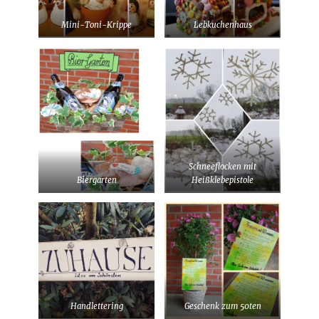
Mini-Toni-Krippe
Lebkuchenhaus
Schneeflocken mit
Biergarten
Heißklebepistole
Handlettering
Geschenk zum 50ten